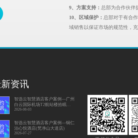
9、方案支持：
总部为合作伙伴
10、区域保护：
总部对于有合作
域销售以保证市场的规范性，充
最新资讯
智选云智慧酒店客户案例—广州
白云国际机场T2航站楼拾眠休息
2026-08-03
舱
智选云智慧酒店客户案例—铜仁
泊心悦酒店(梵净山大道店)
2026-07-27