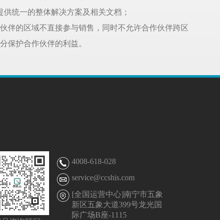
提供统一的整体解决方案及相关文档；
伙伴的区域不直接参与销售，同时不允许合作伙伴跨区
分保护合作伙伴的利益。
4008-618-028
service@ccshis.com
[全国运营中心]南宁市五象
新区五象大道399号龙光国
际广场B座-1115