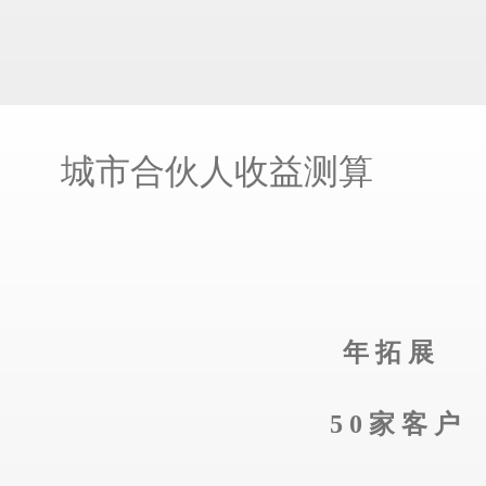
城市合伙人收益测算
年 拓 展
5 0 家 客 户