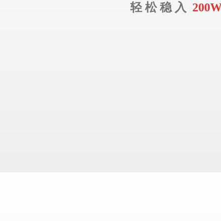
轻 松 稳 入
200