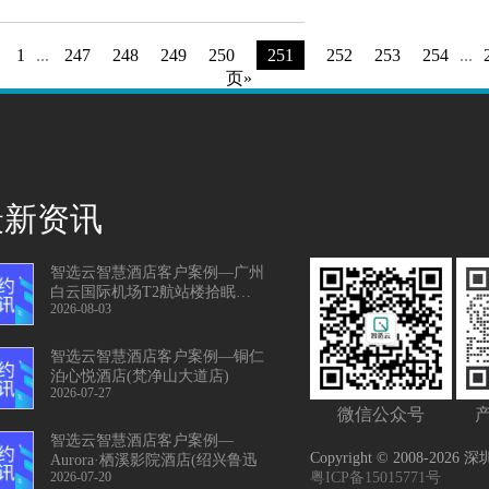
1
...
247
248
249
250
251
252
253
254
...
页»
最新资讯
智选云智慧酒店客户案例—广州
白云国际机场T2航站楼拾眠休息
2026-08-03
舱
智选云智慧酒店客户案例—铜仁
泊心悦酒店(梵净山大道店)
2026-07-27
微信公众号
智选云智慧酒店客户案例—
Copyright © 2008-2026
Aurora·栖溪影院酒店(绍兴鲁迅
2026-07-20
粤ICP备15015771号
故居店)