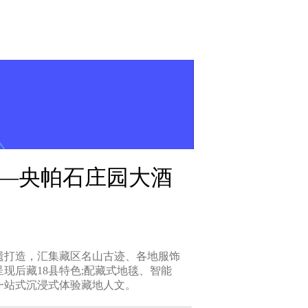
—央帕石庄园大酒
遗打造，汇集藏区名山古迹、各地服饰
现后藏18县特色;配藏式地毯、智能
一站式沉浸式体验藏地人文。