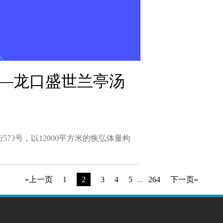
—龙口盛世兰亭汤
73号，以12000平方米的恢弘体量构
«上一页
1
2
3
4
5
...
264
下一页»