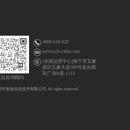
4008-618-028
service@ccshis.com
[全国运营中心]南宁市五象
新区五象大道399号龙光国
际广场B座-1115
产品咨询顾问
 深圳中智选信息技术有限公司 All rights reserved.