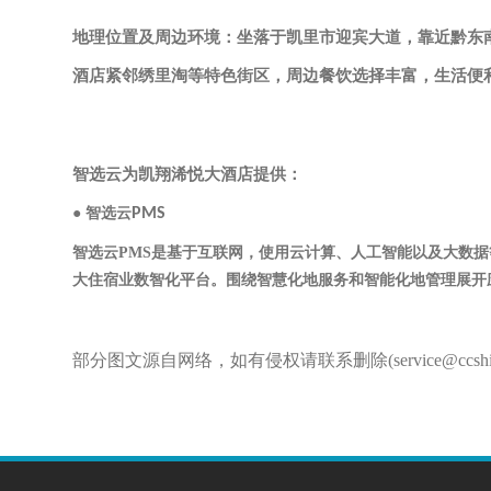
地理位置及周边环境：
坐落于凯里市迎宾大道，靠近黔东
酒店紧邻绣里淘等特色街区，周边餐饮选择丰富，生活便
智选云为
凯翔浠悦大酒店
提供：
●
PMS
智选云
智选云PMS是基于互联网，使用云计算、人工智能以及大数据等先
大住宿业数智化平台。围绕智慧化地服务和智能化地管理展开
部分图文源自网络，如有侵权请联系删除
(service@ccsh